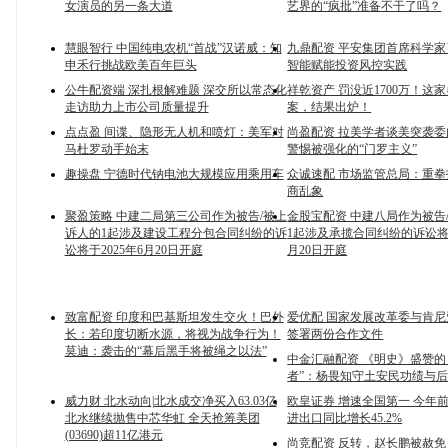
女演员的另一条大道
艺界的“疯批”准备不干了吗？
慧眼智行 中国纯电农机“首战”汉诺威：知
九鼎配资 平安集团首席科学
申禾行挑战欧美百年巨头
智能赋能投资风控实践
公牛配资端 深扎根解难题 深交所以常态化
祥乾资产 罚没近1700万！这
走访助力上市公司质量提升
案，结果出炉！
点点盈 间谍、隐形无人机和喷灯：美军对
尚盈配资 拉美学者谈美突袭
马杜罗动手始末
警惕被强化的“门罗主义”
趣操盘 宁德时代钠电池大规模应用乘用车
众诚速配 市场监管总局：重
商乱象
聚盈策略 中建二局第三公司作为被告/被上
金股宝配资 中建八局作为被告
诉人的1起涉及建设工程分包合同纠纷的诉
1起涉及承揽合同纠纷的诉讼将于
讼将于2025年6月20日开庭
月20日开庭
致富配资 印度和巴基斯坦发生交火！巴外
爱优配 国家发展改革委与肯
长：若印度切断水源，将视为战争行为！
签署两份合作文件
莫迪：袭击的“幕后黑手将被绳之以法”
中金汇融配资 《明史》盛赞的
者”：杨畏知守土安民功绩与
威力财 北水动向|北水成交净买入63.03亿
欧皇证券 增速全国第一 今年
北水继续抛售中芯华虹 全天抢筹美团
进出口同比增长45.2%
(03690)超11亿港元
尚竞配资 反转，赵长鹏被赦免