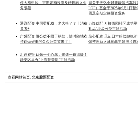
停大额申购、定期定额投资及转换转入业
司关于天弘全球新能源汽车股票（
务限额
LOF）基金于2025年9月1日
回及定期定额投资业务
通盈配资 中国婴配粉，老大换了？丨消费
万隆优配 万柳西园社区成功举
参考+
礼品”垃圾分类主题活动
广盛配资 做公益不限于捐款，随时随地支
航心配资 见证日本赔偿舰抵
持你做好事的久久公益节来了！
馆整理新入藏抗战主题照片逾3
汇通资管 认领一个心愿，传递一份温暖！
静安区举办“上海慈善周”主题活动
查看网站首页:
北京股票配资