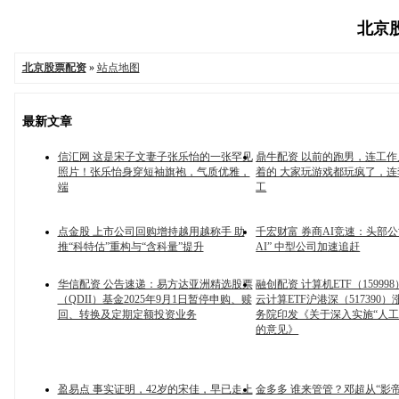
北京股
北京股票配资
»
站点地图
最新文章
信汇网 这是宋子文妻子张乐怡的一张罕见
鼎牛配资 以前的跑男，连工
照片！张乐怡身穿短袖旗袍，气质优雅，
着的 大家玩游戏都玩疯了，
端
工
点金股 上市公司回购增持越用越称手 助
千宏财富 券商AI竞速：头部公司“A
推“科特估”重构与“含科量”提升
AI” 中型公司加速追赶
华信配资 公告速递：易方达亚洲精选股票
融创配资 计算机ETF（15999
（QDII）基金2025年9月1日暂停申购、赎
云计算ETF沪港深（517390）
回、转换及定期定额投资业务
务院印发《关于深入实施“人工
的意见》
盈易点 事实证明，42岁的宋佳，早已走上
金多多 谁来管管？邓超从“影