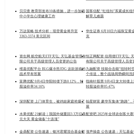
贝贝查 教育部发布10条措施，进一步加强
国客信配 “红纽扣”系紧成长纽
中小学生心理健康工作
解育儿难题
万达策略 技术分析：现货黄金将升至
华生证券 6月10日六福珠宝黄金
3363-3374 美元区间
克
资生网 航空航天ETF天弘: 天弘基金管理有
恒正网配资 信用债ETF天弘:
限公司关于高级管理人员变更的公告
有限公司关于高级管理人员变
维嘉优配平台 BLG爆冷胜JDG 这款游戏的
九融配资 技能合击能“扭转时
战术早有答案
个传送，整个战场局势瞬间洗
富腾优配 9月4日华阳转债下跌0.12%，转
指南针股票 9月4日龙大转债上涨
股溢价率34.16%
转股溢价率95.47%
深圳配资 上门体育生，被鸡娃家庭抢爆了
灿星财富 豪华车集体“跑路”
展
水果优配 21解读｜我国外储重回3.3万亿美
配资吧 2025年全球农创客大
元大关 黄金储备“十连涨”
金鼎配资 公告速递：银河君耀混合基金暂
涨声操盘 公告速递：天弘基